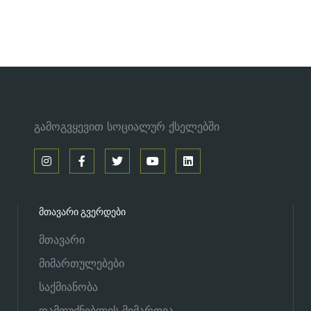
გამოგვყევით სოციალურ ქსელებში
ᲛᲗᲐᲕᲐᲠᲘ ᲒᲕᲔᲠᲓᲔᲑᲘ
მთავარი
მიმართულებები
საქმიანობა
დამფუძნებლის მიმართვა