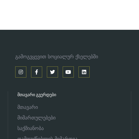
გამოგვყევით სოციალურ ქსელებში
ᲛᲗᲐᲕᲐᲠᲘ ᲒᲕᲔᲠᲓᲔᲑᲘ
მთავარი
მიმართულებები
საქმიანობა
დამფუძნებლის მიმართვა