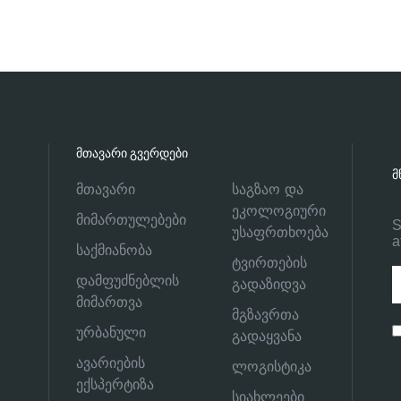
ᲛᲗᲐᲕᲐᲠᲘ ᲒᲕᲔᲠᲓᲔᲑᲘ
Მ
მთავარი
საგზაო და
ეკოლოგიური
მიმართულებები
S
უსაფრთხოება
a
საქმიანობა
ტვირთების
დამფუძნებლის
გადაზიდვა
მიმართვა
მგზავრთა
ურბანული
გადაყვანა
ავარიების
ლოგისტიკა
ექსპერტიზა
სიახლეები